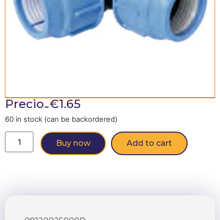
-
Precio
€
1.65
60 in stock (can be backordered)
Buy now
Add to cart