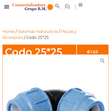
Home
/
Sistemas Hidraulicos
/
Piezas y
Accesorios
/ Codo 25*25
Codo 25*25
€
1.65