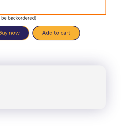
n be backordered)
Buy now
Add to cart