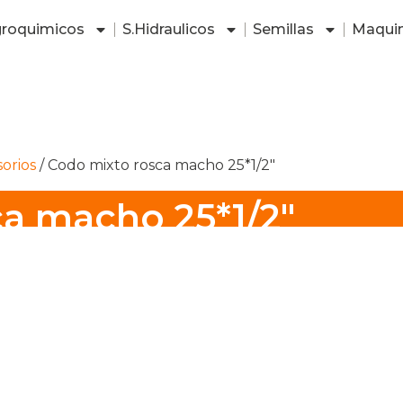
roquimicos
S.Hidraulicos
Semillas
Maquin
sorios
/ Codo mixto rosca macho 25*1/2″
a macho 25*1/2″