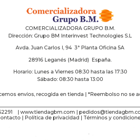
COMERCIALIZADORA GRUPO B.M.
Dirección:
Grupo BM Interinvest Technologies S.L
Avda. Juan Carlos I, 94 3ª Planta Oficina 5A
28916 Leganés (Madrid) España
.
Horario: Lunes a Viernes 08:30 hasta las 17:30
Sábado: 08:30 hasta 13:00
cemos envíos, recogida en tienda | *Reembolso no se a
652291 | www.tiendagbm.com |
pedidos@tiendagbm.c
ontacto
|
Política de privacidad
|
Términos y condicion