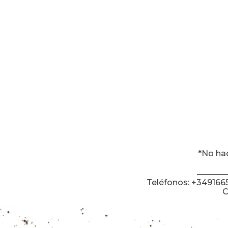
*No ha
Teléfonos: +34916
C