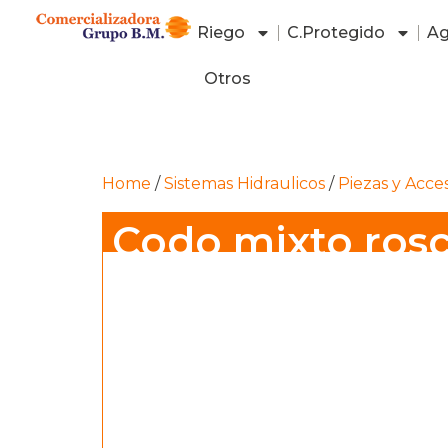
Riego
C.Protegido
Ag
Otros
Home
/
Sistemas Hidraulicos
/
Piezas y Acce
Codo mixto rosc