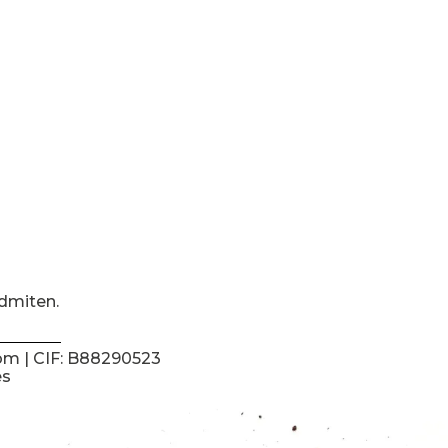
dmiten.
om
| CIF: B88290523
es