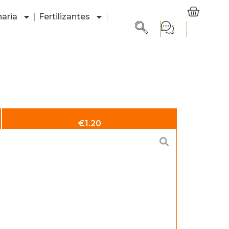
aria
Fertilizantes
€
1.20