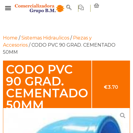
Home
/
Sistemas Hidraulicos
/
Piezas y
Accesorios
/ CODO PVC 90 GRAD. CEMENTADO
50MM
CODO PVC
90 GRAD.
€
3.70
CEMENTADO
50MM