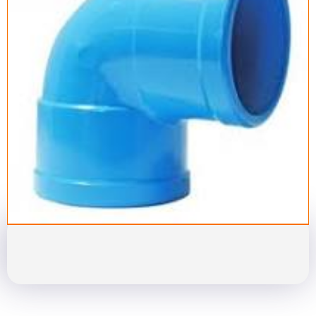
-
Precio
€
3.70
25 in stock
Buy now
Add to cart