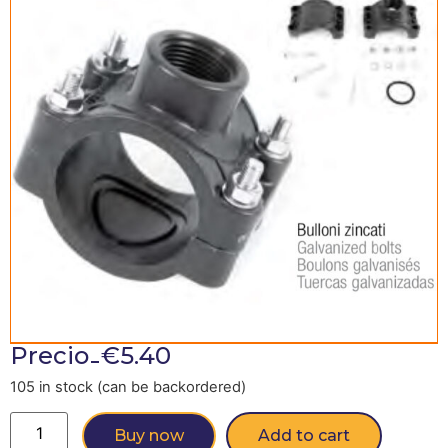
-
Precio
€
5.40
105 in stock (can be backordered)
Buy now
Add to cart