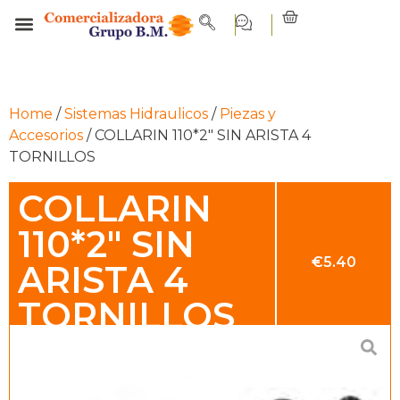
Home
/
Sistemas Hidraulicos
/
Piezas y
Accesorios
/ COLLARIN 110*2″ SIN ARISTA 4
TORNILLOS
COLLARIN
110*2″ SIN
€
5.40
ARISTA 4
TORNILLOS