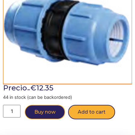
-
Precio
€
12.35
44 in stock (can be backordered)
Buy now
Add to cart