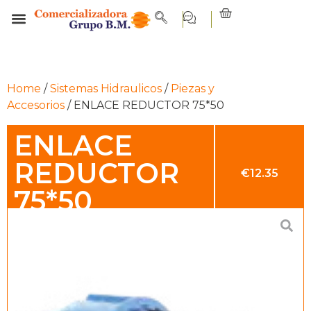
Home
/
Sistemas Hidraulicos
/
Piezas y
Accesorios
/ ENLACE REDUCTOR 75*50
ENLACE
REDUCTOR
€
12.35
75*50