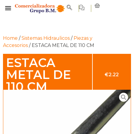
Home
/
Sistemas Hidraulicos
/
Piezas y
Accesorios
/ ESTACA METAL DE 110 CM
ESTACA
METAL DE
€
2.22
110 CM