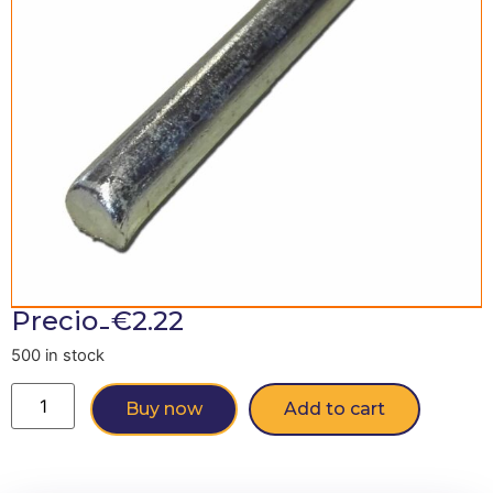
-
Precio
€
2.22
500 in stock
Buy now
Add to cart