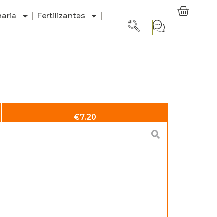
aria
Fertilizantes
€
7.20