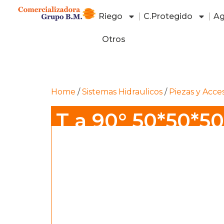
Riego
C.Protegido
Ag
Otros
Home
/
Sistemas Hidraulicos
/
Piezas y Acce
T a 90° 50*50*50