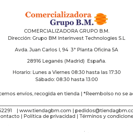
COMERCIALIZADORA GRUPO B.M.
Dirección:
Grupo BM Interinvest Technologies S.L
Avda. Juan Carlos I, 94 3ª Planta Oficina 5A
28916 Leganés (Madrid) España
.
Horario: Lunes a Viernes 08:30 hasta las 17:30
Sábado: 08:30 hasta 13:00
cemos envíos, recogida en tienda | *Reembolso no se a
652291 | www.tiendagbm.com |
pedidos@tiendagbm.c
ontacto
|
Política de privacidad
|
Términos y condicion