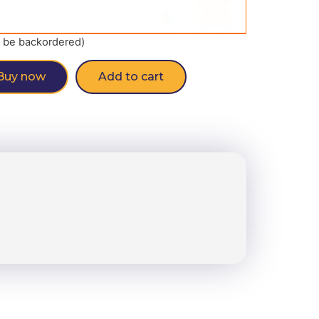
n be backordered)
Buy now
Add to cart