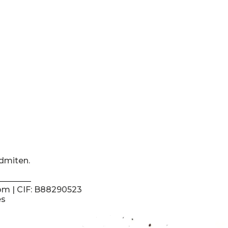
dmiten.
om
| CIF: B88290523
es