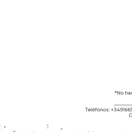
*No ha
Teléfonos: +34916
C