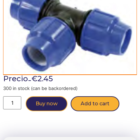
-
Precio
€
2.45
300 in stock (can be backordered)
Buy now
Add to cart