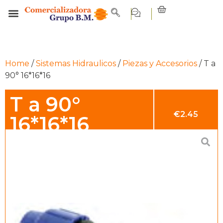
Home
/
Sistemas Hidraulicos
/
Piezas y Accesorios
/ T a
90° 16*16*16
T a 90°
€
2.45
16*16*16